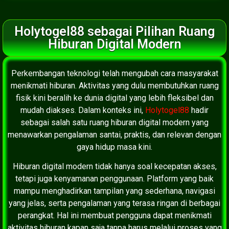
Holytogel88 sebagai Pilihan Ruang
Hiburan Digital Modern
Perkembangan teknologi telah mengubah cara masyarakat
menikmati hiburan. Aktivitas yang dulu membutuhkan ruang
fisik kini beralih ke dunia digital yang lebih fleksibel dan
mudah diakses. Dalam konteks ini,
Holytogel88
hadir
sebagai salah satu ruang hiburan digital modern yang
menawarkan pengalaman santai, praktis, dan relevan dengan
gaya hidup masa kini.
Hiburan digital modern tidak hanya soal kecepatan akses,
tetapi juga kenyamanan penggunaan. Platform yang baik
mampu menghadirkan tampilan yang sederhana, navigasi
yang jelas, serta pengalaman yang terasa ringan di berbagai
perangkat. Hal ini membuat pengguna dapat menikmati
aktivitas hiburan kapan saja tanpa harus melalui proses yang